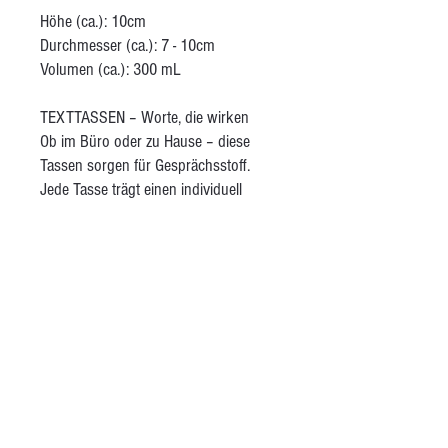
Höhe (ca.): 10cm
Durchmesser (ca.): 7 - 10cm
Volumen (ca.): 300 mL
TEXTTASSEN – Worte, die wirken
Ob im Büro oder zu Hause – diese
Tassen sorgen für Gesprächsstoff.
Jede Tasse trägt einen individuell
wählbaren Spruch oder ein Zitat. So
wird aus einer einfachen Kaffeepause
ein Moment der Inspiration – oder ein
Einstieg ins Gespräch mit dem
Gegenüber. Die Tassen sind aus
gesprenkeltem Pyrit-Steinzeugton
gefertigt, innen glänzend transparent
glasiert und aussen ohne Glasur und
dadurch angenehm griffig in der Hand.