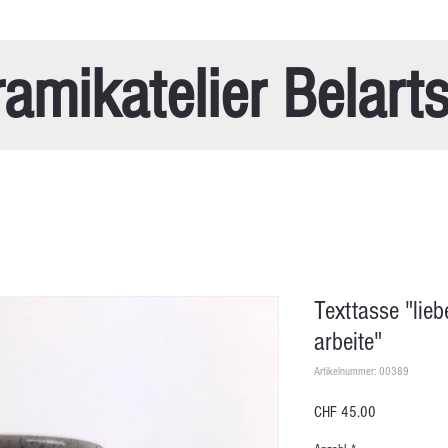
amikatelier Belart
Texttasse "lieb
arbeite"
Artikelnummer: 00389
Preis
CHF 45.00