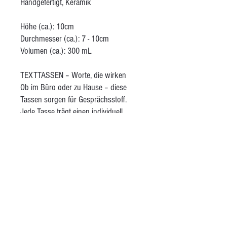
Handgefertigt, Keramik
Höhe (ca.): 10cm
Durchmesser (ca.): 7 - 10cm
Volumen (ca.): 300 mL
TEXTTASSEN – Worte, die wirken
Ob im Büro oder zu Hause – diese
Tassen sorgen für Gesprächsstoff.
Jede Tasse trägt einen individuell
wählbaren Spruch oder ein Zitat. So
wird aus einer einfachen Kaffeepause
ein Moment der Inspiration – oder ein
Einstieg ins Gespräch mit dem
Gegenüber. Die Tassen sind aus
gesprenkeltem Pyrit-Steinzeugton
gefertigt, innen glänzend transparent
glasiert und aussen ohne Glasur und
dadurch angenehm griffig in der Hand.