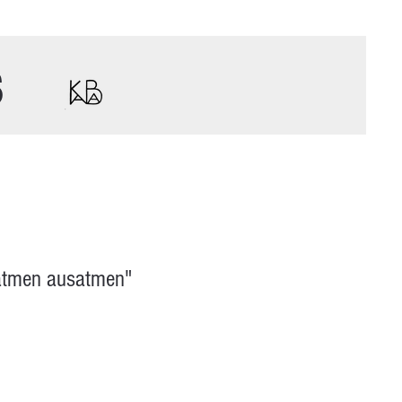
s
natmen ausatmen"