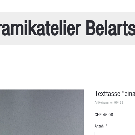
amikatelier Belart
Texttasse "ei
Artikelnummer: 00433
Preis
CHF 45.00
Anzahl
*