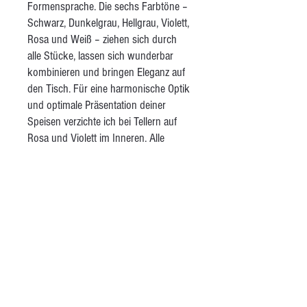
Formensprache. Die sechs Farbtöne –
Schwarz, Dunkelgrau, Hellgrau, Violett,
Rosa und Weiß – ziehen sich durch
alle Stücke, lassen sich wunderbar
kombinieren und bringen Eleganz auf
den Tisch. Für eine harmonische Optik
und optimale Präsentation deiner
Speisen verzichte ich bei Tellern auf
Rosa und Violett im Inneren. Alle
Tassen sind innen weiß gehalten,
damit du auf einen Blick siehst, was du
trinkst. Das Set umfasst große und
kleine Teller, Schalen, Teetassen,
Kaffeetassen mit Untertellern,
Espressotassen mit Untertellern und
große, verzierte Schalen. Alle Stücke
sind glänzend transparent glasiert – für
eine glatte, alltagstaugliche Oberfläche.