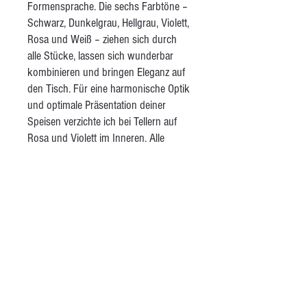
Formensprache. Die sechs Farbtöne –
Schwarz, Dunkelgrau, Hellgrau, Violett,
Rosa und Weiß – ziehen sich durch
alle Stücke, lassen sich wunderbar
kombinieren und bringen Eleganz auf
den Tisch. Für eine harmonische Optik
und optimale Präsentation deiner
Speisen verzichte ich bei Tellern auf
Rosa und Violett im Inneren. Alle
Tassen sind innen weiß gehalten,
damit du auf einen Blick siehst, was du
trinkst. Das Set umfasst große und
kleine Teller, Schalen, Teetassen,
Kaffeetassen mit Untertellern,
Espressotassen mit Untertellern und
große, verzierte Schalen. Alle Stücke
sind glänzend transparent glasiert – für
eine glatte, alltagstaugliche Oberfläche.