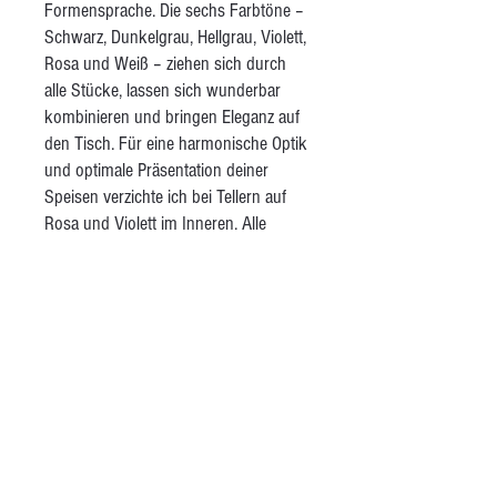
Formensprache. Die sechs Farbtöne –
Schwarz, Dunkelgrau, Hellgrau, Violett,
Rosa und Weiß – ziehen sich durch
alle Stücke, lassen sich wunderbar
kombinieren und bringen Eleganz auf
den Tisch. Für eine harmonische Optik
und optimale Präsentation deiner
Speisen verzichte ich bei Tellern auf
Rosa und Violett im Inneren. Alle
Tassen sind innen weiß gehalten,
damit du auf einen Blick siehst, was du
trinkst. Das Set umfasst große und
kleine Teller, Schalen, Teetassen,
Kaffeetassen mit Untertellern,
Espressotassen mit Untertellern und
große, verzierte Schalen. Alle Stücke
sind glänzend transparent glasiert – für
eine glatte, alltagstaugliche Oberfläche.