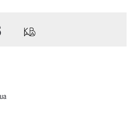
s
qua