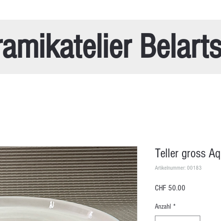
amikatelier Belart
Teller gross A
Artikelnummer: 00183
Preis
CHF 50.00
Anzahl
*