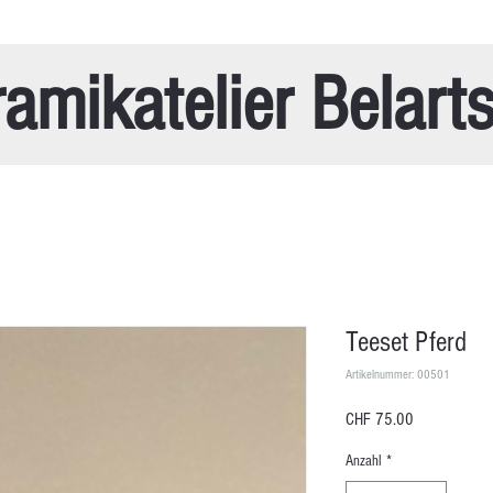
amikatelier Belart
Teeset Pferd
Artikelnummer: 00501
Preis
CHF 75.00
Anzahl
*