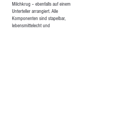
Milchkrug – ebenfalls auf einem
Unterteller arrangiert. Alle
Komponenten sind stapelbar,
lebensmittelecht und
spülmaschinengeeignet Das
besonderes Augenmerk liegt auf den
Details. Die Tassen sind mit Silhouetten
von Schweizer Wild- oder Nutztieren
dekoriert. Auf den dazugehörigen
Schälchen bzw. Kännchen finden sich
die passenden Fussspuren des
jeweiligen Tieres wieder – ein kleines,
verspieltes Element, das jedes Set
einzigartig macht. Die „Swiss Edition“
ist in einer Auswahl moderner
Farbtöne erhältlich wie zum Beispiel
Rot, Orange, Braun, Gelb Beige und
Rosa. Diese verleihen den Sets eine
gemütliche und zugleich moderne