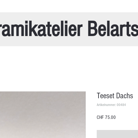
amikatelier Belart
Teeset Dachs
Artikelnummer: 00484
Preis
CHF 75.00