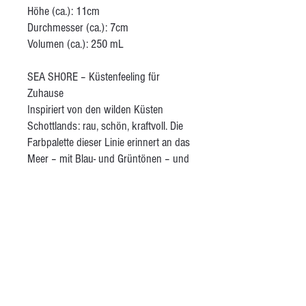
Höhe (ca.): 11cm
Durchmesser (ca.): 7cm
Volumen (ca.): 250 mL
SEA SHORE – Küstenfeeling für
Zuhause
Inspiriert von den wilden Küsten
Schottlands: rau, schön, kraftvoll. Die
Farbpalette dieser Linie erinnert an das
Meer – mit Blau- und Grüntönen – und
an den Sand – mit warmem Braun.
Vögel, Muscheln und andere
Meeresbewohner aus dieser Region
zieren die Stücke als liebevolle Details.
Wenn ich eine dieser Tassen in der
Hand halte, spüre ich den Wind, rieche
das Meer – eine Hommage an die
Natur und an die Magie des Nordens.