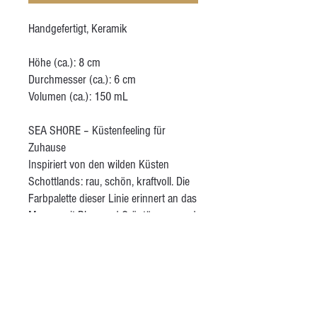
Handgefertigt, Keramik
Höhe (ca.): 8 cm
Durchmesser (ca.): 6 cm
Volumen (ca.): 150 mL
SEA SHORE – Küstenfeeling für
Zuhause
Inspiriert von den wilden Küsten
Schottlands: rau, schön, kraftvoll. Die
Farbpalette dieser Linie erinnert an das
Meer – mit Blau- und Grüntönen – und
an den Sand – mit warmem Braun.
Vögel, Muscheln und andere
Meeresbewohner aus dieser Region
zieren die Stücke als liebevolle Details.
Wenn ich eine dieser Tassen in der