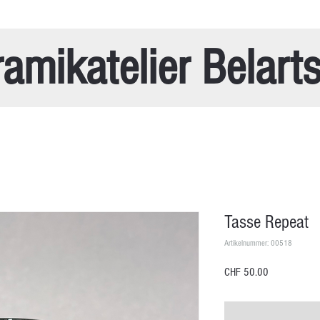
amikatelier Belart
Tasse Repeat
Artikelnummer: 00518
Preis
CHF 50.00