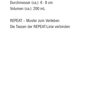
Durchmesser (ca.): 6 - 8 cm
Volumen (ca.): 200 mL
REPEAT – Muster zum Verlieben
Die Tassen der REPEAT-Linie verbinden
traditionelles Handwerk mit modernen
Techniken. Handgezeichnete Muster
werden mithilfe eines Folienschneiders
aus Vinylfolie ausgeschnitten und
anschließend eingefärbt. Die Formen
sind schlicht, die Wirkung stark –
perfekt für deine Lieblingstasse auf
dem Sofa. Behandelt mit einer matten
transparenten Glasur.
AGB
Kontakt
Besuche mich auf Instagram