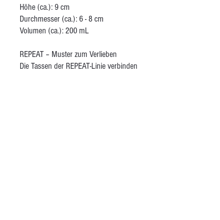
Höhe (ca.): 9 cm
Durchmesser (ca.): 6 - 8 cm
Volumen (ca.): 200 mL
REPEAT – Muster zum Verlieben
Die Tassen der REPEAT-Linie verbinden
traditionelles Handwerk mit modernen
Techniken. Handgezeichnete Muster
werden mithilfe eines Folienschneiders
aus Vinylfolie ausgeschnitten und
anschließend eingefärbt. Die Formen
sind schlicht, die Wirkung stark –
perfekt für deine Lieblingstasse auf
dem Sofa. Behandelt mit einer matten
transparenten Glasur.
AGB
Kontakt