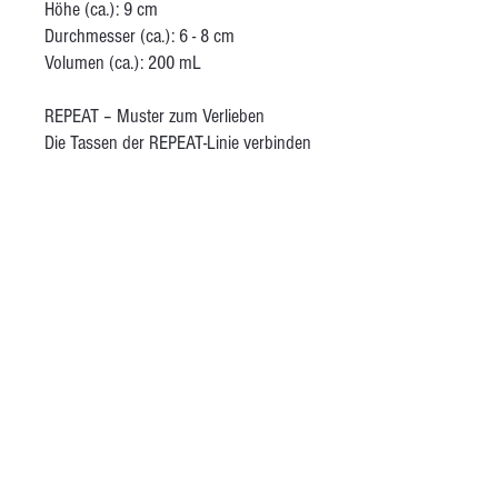
Höhe (ca.): 9 cm
Durchmesser (ca.): 6 - 8 cm
Volumen (ca.): 200 mL
REPEAT – Muster zum Verlieben
Die Tassen der REPEAT-Linie verbinden
traditionelles Handwerk mit modernen
Techniken. Handgezeichnete Muster
werden mithilfe eines Folienschneiders
aus Vinylfolie ausgeschnitten und
anschließend eingefärbt. Die Formen
sind schlicht, die Wirkung stark –
perfekt für deine Lieblingstasse auf
dem Sofa. Behandelt mit einer matten
transparenten Glasur.
AGB
Kontakt