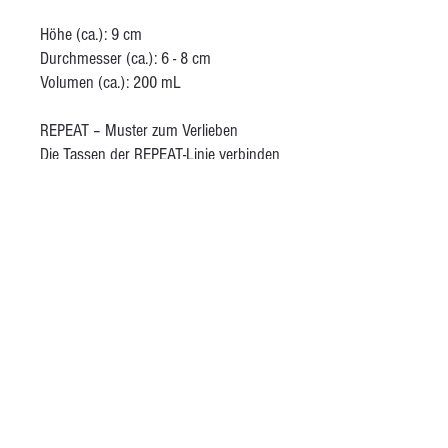
Höhe (ca.): 9 cm
Durchmesser (ca.): 6 - 8 cm
Volumen (ca.): 200 mL
REPEAT – Muster zum Verlieben
Die Tassen der REPEAT-Linie verbinden
traditionelles Handwerk mit modernen
Techniken. Handgezeichnete Muster
werden mithilfe eines Folienschneiders
aus Vinylfolie ausgeschnitten und
anschließend eingefärbt. Die Formen
sind schlicht, die Wirkung stark –
perfekt für deine Lieblingstasse auf
dem Sofa. Behandelt mit einer matten
transparenten Glasur.
AGB
Kontakt