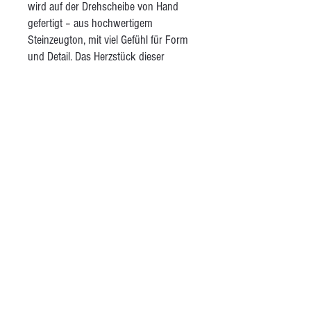
wird auf der Drehscheibe von Hand
gefertigt – aus hochwertigem
Steinzeugton, mit viel Gefühl für Form
und Detail. Das Herzstück dieser
Kollektion sind abstrakte, zweifarbige
Vogelmotive – jedes Stück ein echtes
Unikat. Abgeschlossen wird der
Herstellungsprozess mit einer matten,
transparenten Glasur, die das Material
schützt und für eine edle Oberfläche
sorgt.
AGB
Kontakt
Besuche mich auf Instagram
Öffnungszeiten