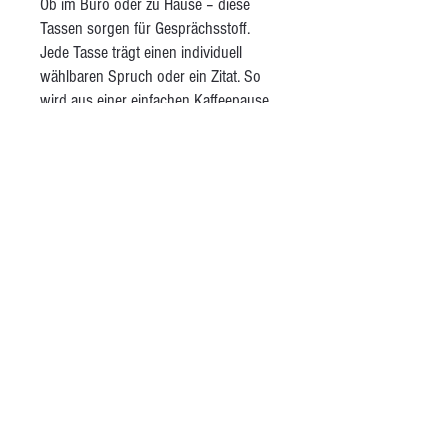
Ob im Büro oder zu Hause – diese
Tassen sorgen für Gesprächsstoff.
Jede Tasse trägt einen individuell
wählbaren Spruch oder ein Zitat. So
wird aus einer einfachen Kaffeepause
ein Moment der Inspiration – oder ein
Einstieg ins Gespräch mit dem
Gegenüber. Die Tassen sind aus
gesprenkeltem Pyrit-Steinzeugton
gefertigt, innen glänzend transparent
glasiert und aussen ohne Glasur und
dadurch angenehm griffig in der Hand.
AGB
Kontakt
Besuche mich auf Instagram
Öffnungszeiten