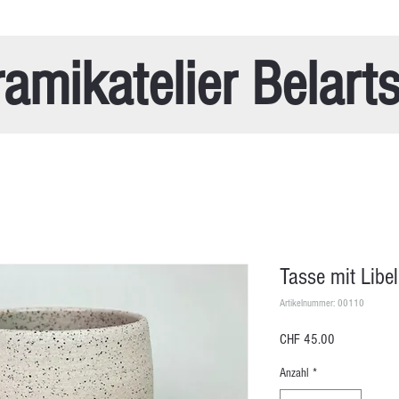
amikatelier Belart
Tasse mit Libel
Artikelnummer: 00110
Preis
CHF 45.00
Anzahl
*