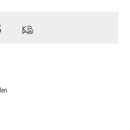
s
len