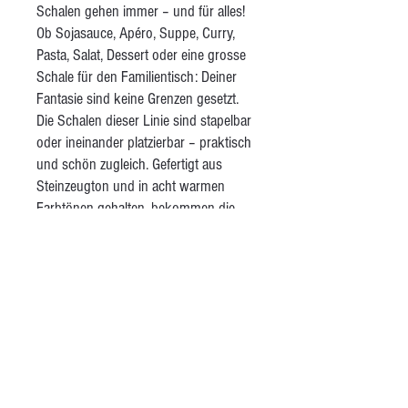
Schalen gehen immer – und für alles!
Ob Sojasauce, Apéro, Suppe, Curry,
Pasta, Salat, Dessert oder eine grosse
Schale für den Familientisch: Deiner
Fantasie sind keine Grenzen gesetzt.
Die Schalen dieser Linie sind stapelbar
oder ineinander platzierbar – praktisch
und schön zugleich. Gefertigt aus
Steinzeugton und in acht warmen
Farbtönen gehalten, bekommen die
Schalen durch einen feinen braunen
Rand einen unverwechselbaren
Akzent. Die matte, transparente Glasur
sorgt für eine angenehm raue,
natürliche Haptik – ganz anders als bei
industriell gefertigter Keramik. Im
Laufe der Zeit sind aus dieser Linie
auch passende Tassen, Trinkbecher
und Krüge entstanden.