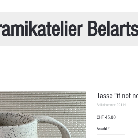
amikatelier Belart
Tasse "if not 
Artikelnummer: 00114
Preis
CHF 45.00
Anzahl
*