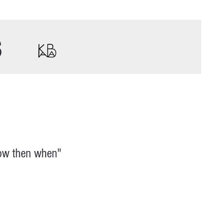
s
now then when"