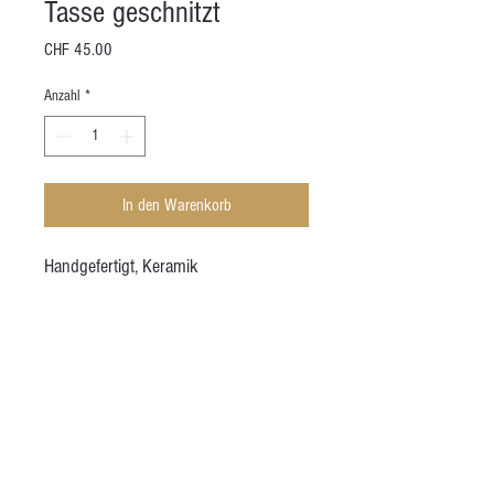
Tasse geschnitzt
Preis
CHF 45.00
Anzahl
*
In den Warenkorb
Handgefertigt, Keramik
Höhe (ca.): 10 cm
Durchmesser (ca.): 8 cm
Volumen (ca.): 350 mL
AGB
Kontakt