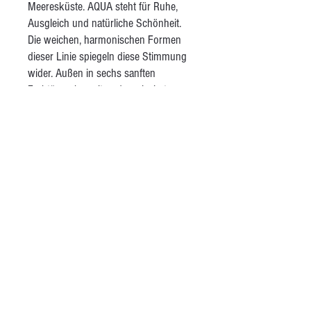
Meeresküste. AQUA steht für Ruhe,
Ausgleich und natürliche Schönheit.
Die weichen, harmonischen Formen
dieser Linie spiegeln diese Stimmung
wider. Außen in sechs sanften
Farbtönen bemalt und unglasiert,
vermitteln die Stücke eine angenehme
Haptik. Als liebevolles Detail finden sich
auf manchen Objekten maritime Motive
wie Muscheln oder Fische. Innen sind
alle Stücke weiß bemalt und glänzend
glasiert – so kommt dein Essen
perfekt zur Geltung.
AGB
Kontakt
Besuche mich auf Instagram