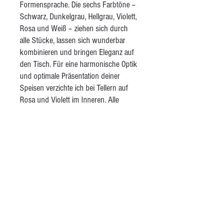
Formensprache. Die sechs Farbtöne –
Schwarz, Dunkelgrau, Hellgrau, Violett,
Rosa und Weiß – ziehen sich durch
alle Stücke, lassen sich wunderbar
kombinieren und bringen Eleganz auf
den Tisch. Für eine harmonische Optik
und optimale Präsentation deiner
Speisen verzichte ich bei Tellern auf
Rosa und Violett im Inneren. Alle
Tassen sind innen weiß gehalten,
damit du auf einen Blick siehst, was du
trinkst. Das Set umfasst große und
kleine Teller, Schalen, Teetassen,
Kaffeetassen mit Untertellern,
Espressotassen mit Untertellern und
große, verzierte Schalen. Alle Stücke
sind glänzend transparent glasiert – für
eine glatte, alltagstaugliche Oberfläche.