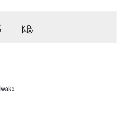
s
tiwake