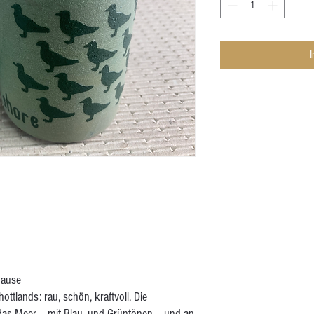
hause
ottlands: rau, schön, kraftvoll. Die
n das Meer – mit Blau- und Grüntönen – und an