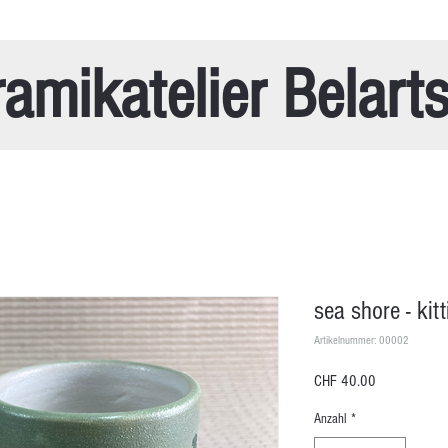
amikatelier Belart
sea shore - kit
Artikelnummer: 00002
Preis
CHF 40.00
Anzahl
*