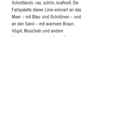
Schottlands: rau, schön, kraftvoll. Die
Farbpalette dieser Linie erinnert an das
Meer – mit Blau- und Grüntönen – und
an den Sand – mit warmem Braun.
Vögel, Muscheln und andere
Meeresbewohner aus dieser Region
zieren die Stücke als liebevolle Details.
Wenn ich eine dieser Tassen in der
Hand halte, spüre ich den Wind, rieche
das Meer – eine Hommage an die
Natur und an die Magie des Nordens.
Das Finish besteht aus matter
transparenter Glasur.
AGB
Kontakt
Besuche mich auf Instagram