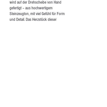
wird auf der Drehscheibe von Hand
gefertigt – aus hochwertigem
Steinzeugton, mit viel Gefühl für Form
und Detail. Das Herzstück dieser
Kollektion sind abstrakte, zweifarbige
Vogelmotive – jedes Stück ein echtes
Unikat. Abgeschlossen wird der
Herstellungsprozess mit einer matten,
transparenten Glasur, die das Material
schützt und für eine edle Oberfläche
sorgt.
AGB
Kontakt
Besuche mich auf Instagram
Öffnungszeiten