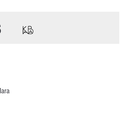
s
Mara