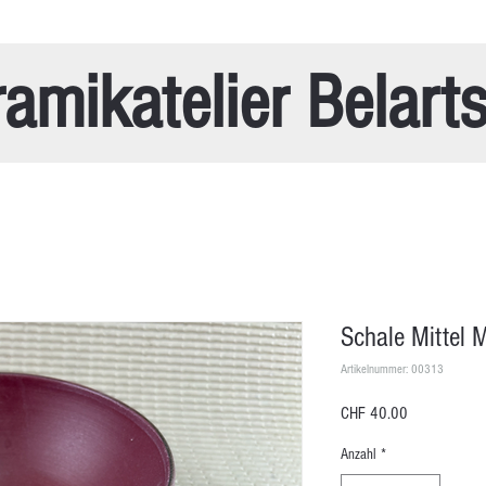
amikatelier Belart
Schale Mittel 
Artikelnummer: 00313
Preis
CHF 40.00
Anzahl
*