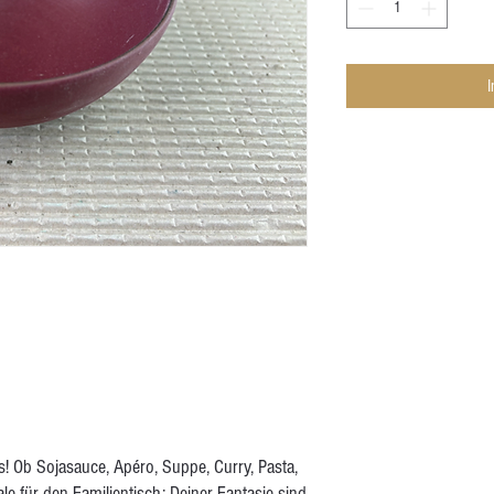
! Ob Sojasauce, Apéro, Suppe, Curry, Pasta,
le für den Familientisch: Deiner Fantasie sind