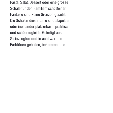
Pasta, Salat, Dessert oder eine grosse
Schale für den Familientisch: Deiner
Fantasie sind keine Grenzen gesetzt.
Die Schalen dieser Linie sind stapelbar
oder ineinander platzierbar – praktisch
und schön zugleich. Gefertigt aus
Steinzeugton und in acht warmen
Farbtönen gehalten, bekommen die
Schalen durch einen feinen braunen
Rand einen unverwechselbaren
Akzent. Die matte, transparente Glasur
sorgt für eine angenehm raue,
natürliche Haptik – ganz anders als bei
industriell gefertigter Keramik. Im
Laufe der Zeit sind aus dieser Linie
auch passende Tassen, Trinkbecher
und Krüge entstanden.