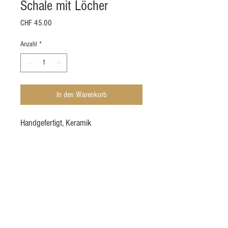
Schale mit Löcher
Preis
CHF 45.00
Anzahl
*
In den Warenkorb
Handgefertigt, Keramik
Höhe (ca.): 7 cm
Durchmesser (ca.): 8 - 13 cm
Volumen (ca.): 300 mL
AGB
Kontakt