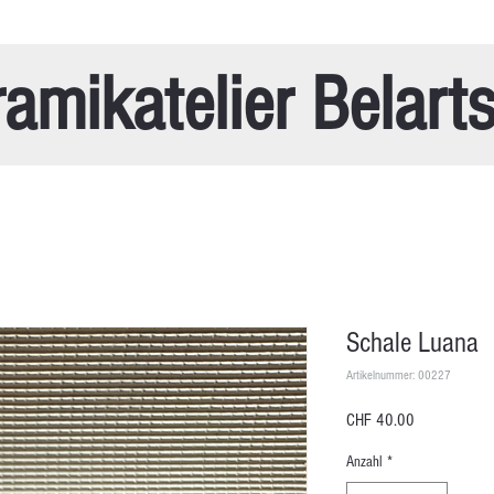
amikatelier Belart
Schale Luana
Artikelnummer: 00227
Preis
CHF 40.00
Anzahl
*