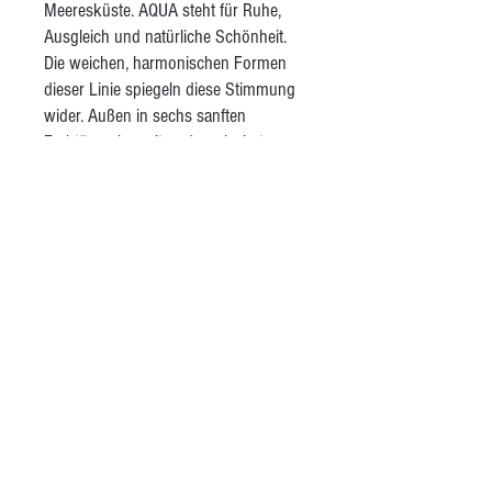
Meeresküste. AQUA steht für Ruhe,
Ausgleich und natürliche Schönheit.
Die weichen, harmonischen Formen
dieser Linie spiegeln diese Stimmung
wider. Außen in sechs sanften
Farbtönen bemalt und unglasiert,
vermitteln die Stücke eine angenehme
Haptik. Als liebevolles Detail finden sich
auf manchen Objekten maritime Motive
wie Muscheln oder Fische. Innen sind
alle Stücke weiß bemalt und glänzend
glasiert – so kommt dein Essen
perfekt zur Geltung.
AGB
Kontakt
Besuche mich auf Instagram