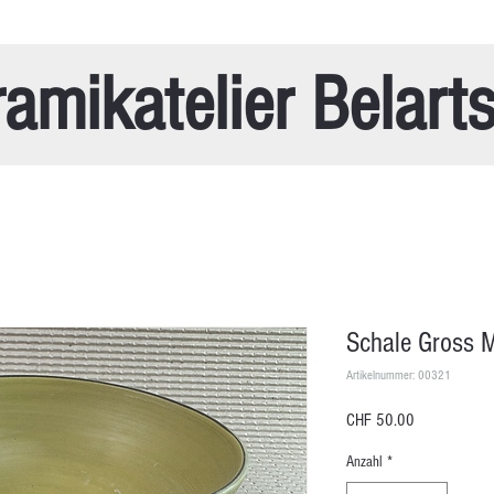
amikatelier Belart
Schale Gross 
Artikelnummer: 00321
Preis
CHF 50.00
Anzahl
*