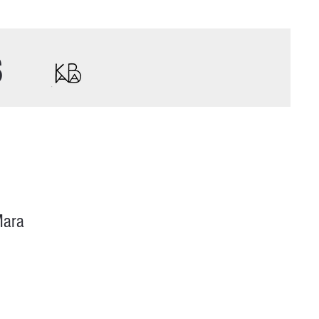
s
Mara