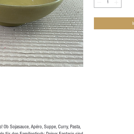
! Ob Sojasauce, Apéro, Suppe, Curry, Pasta,
le für den Familientisch: Deiner Fantasie sind