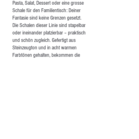
Pasta, Salat, Dessert oder eine grosse
Schale für den Familientisch: Deiner
Fantasie sind keine Grenzen gesetzt.
Die Schalen dieser Linie sind stapelbar
oder ineinander platzierbar – praktisch
und schön zugleich. Gefertigt aus
Steinzeugton und in acht warmen
Farbtönen gehalten, bekommen die
Schalen durch einen feinen braunen
Rand einen unverwechselbaren
Akzent. Die matte, transparente Glasur
sorgt für eine angenehm raue,
natürliche Haptik – ganz anders als bei
industriell gefertigter Keramik. Im
Laufe der Zeit sind aus dieser Linie
auch passende Tassen, Trinkbecher
und Krüge entstanden.