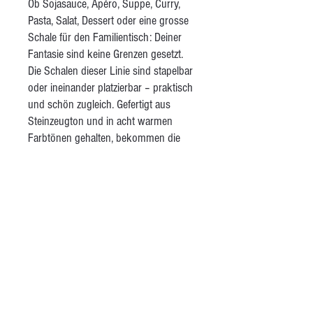
Ob Sojasauce, Apéro, Suppe, Curry,
Pasta, Salat, Dessert oder eine grosse
Schale für den Familientisch: Deiner
Fantasie sind keine Grenzen gesetzt.
Die Schalen dieser Linie sind stapelbar
oder ineinander platzierbar – praktisch
und schön zugleich. Gefertigt aus
Steinzeugton und in acht warmen
Farbtönen gehalten, bekommen die
Schalen durch einen feinen braunen
Rand einen unverwechselbaren
Akzent. Die matte, transparente Glasur
sorgt für eine angenehm raue,
natürliche Haptik – ganz anders als bei
industriell gefertigter Keramik. Im
Laufe der Zeit sind aus dieser Linie
auch passende Tassen, Trinkbecher
und Krüge entstanden.