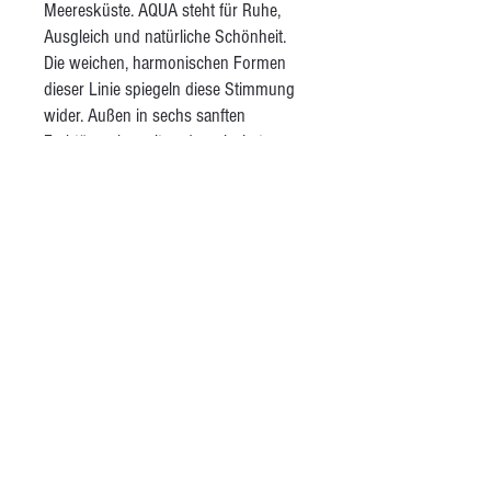
Meeresküste. AQUA steht für Ruhe,
Ausgleich und natürliche Schönheit.
Die weichen, harmonischen Formen
dieser Linie spiegeln diese Stimmung
wider. Außen in sechs sanften
Farbtönen bemalt und unglasiert,
vermitteln die Stücke eine angenehme
Haptik. Als liebevolles Detail finden sich
auf manchen Objekten maritime Motive
wie Muscheln oder Fische. Innen sind
alle Stücke weiß bemalt und glänzend
glasiert – so kommt dein Essen
perfekt zur Geltung.
AGB
Kontakt
Besuche mich auf Instagram