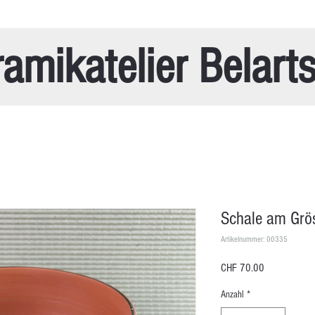
amikatelier Belart
Schale am Grö
Artikelnummer: 00335
Preis
CHF 70.00
Anzahl
*