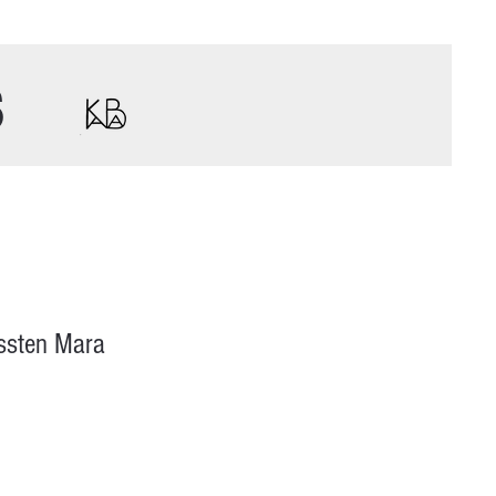
s
ssten Mara