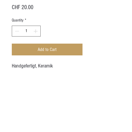
Price
CHF 20.00
Quantity
*
Add to Cart
Handgefertigt, Keramik
Höhe (ca.): 2.5 cm
Durchmesser (ca.): 6 - 10 cm
Volumen (ca.): 80 mL
AGB
Kontakt
Besuche mich auf Instagram