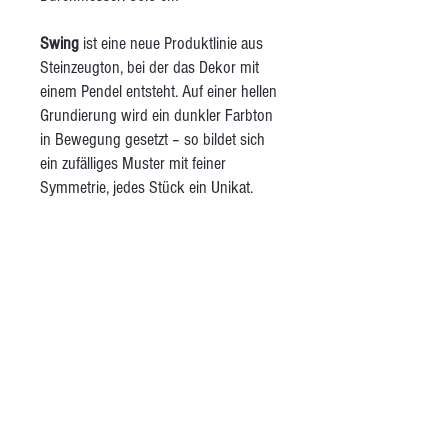
Swing
ist eine neue Produktlinie aus
Steinzeugton, bei der das Dekor mit
einem Pendel entsteht. Auf einer hellen
Grundierung wird ein dunkler Farbton
in Bewegung gesetzt – so bildet sich
ein zufälliges Muster mit feiner
Symmetrie, jedes Stück ein Unikat.
Die grossen Platten mit einem
Durchmesser von 30,5 cm eignen sich
ideal zum Servieren von Käse, Fleisch
oder Aperohäppchen. Der matte,
transparente Glasurfinish lässt die
Oberfläche edel und angenehm wirken.
Die Platten sind lebensmittelecht und
Spülmaschinen geeignet – funktional,
langlebig und mit spielerischer
Bewegung gestaltet.