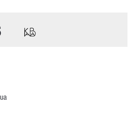
s
qua