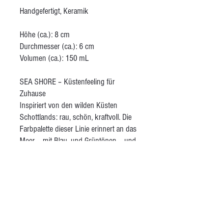
Handgefertigt, Keramik
Höhe (ca.): 8 cm
Durchmesser (ca.): 6 cm
Volumen (ca.): 150 mL
SEA SHORE – Küstenfeeling für
Zuhause
Inspiriert von den wilden Küsten
Schottlands: rau, schön, kraftvoll. Die
Farbpalette dieser Linie erinnert an das
Meer – mit Blau- und Grüntönen – und
an den Sand – mit warmem Braun.
Vögel, Muscheln und andere
Meeresbewohner aus dieser Region
zieren die Stücke als liebevolle Details.
Wenn ich eine dieser Tassen in der
Hand halte, spüre ich den Wind, rieche