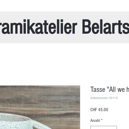
amikatelier Belart
Tasse "All we 
Artikelnummer: 00119
Preis
CHF 45.00
Anzahl
*