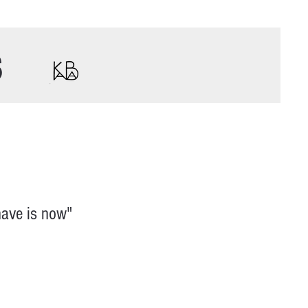
s
have is now"