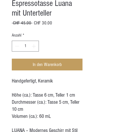
Espressotasse Luana
mit Unterteller
Standardpreis
Sale-
 CHF 45.00 
CHF 30.00
Preis
Anzahl
*
In den Warenkorb
Handgefertigt, Keramik
Höhe (ca.): Tasse 6 cm, Teller 1 cm
Durchmesser (ca.): Tasse 5 cm, Teller
10 cm
Volumen (ca.): 60 mL
LUANA – Modernes Geschirr mit Stil