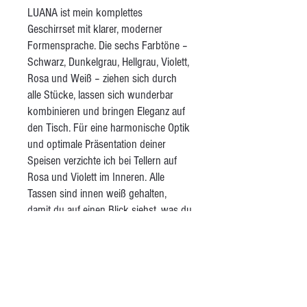
LUANA ist mein komplettes
Geschirrset mit klarer, moderner
Formensprache. Die sechs Farbtöne –
Schwarz, Dunkelgrau, Hellgrau, Violett,
Rosa und Weiß – ziehen sich durch
alle Stücke, lassen sich wunderbar
kombinieren und bringen Eleganz auf
den Tisch. Für eine harmonische Optik
und optimale Präsentation deiner
Speisen verzichte ich bei Tellern auf
Rosa und Violett im Inneren. Alle
Tassen sind innen weiß gehalten,
damit du auf einen Blick siehst, was du
trinkst. Das Set umfasst große und
kleine Teller, Schalen, Teetassen,
Kaffeetassen mit Untertellern,
Espressotassen mit Untertellern und
große, verzierte Schalen. Alle Stücke