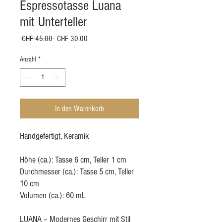
Espressotasse Luana
mit Unterteller
Standardpreis
Sale-
 CHF 45.00 
CHF 30.00
Preis
Anzahl
*
In den Warenkorb
Handgefertigt, Keramik
Höhe (ca.): Tasse 6 cm, Teller 1 cm
Durchmesser (ca.): Tasse 5 cm, Teller
10 cm
Volumen (ca.): 60 mL
LUANA – Modernes Geschirr mit Stil