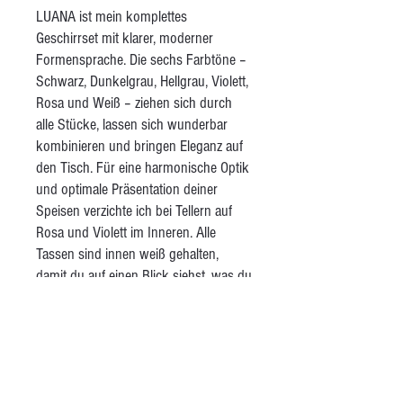
LUANA ist mein komplettes
Geschirrset mit klarer, moderner
Formensprache. Die sechs Farbtöne –
Schwarz, Dunkelgrau, Hellgrau, Violett,
Rosa und Weiß – ziehen sich durch
alle Stücke, lassen sich wunderbar
kombinieren und bringen Eleganz auf
den Tisch. Für eine harmonische Optik
und optimale Präsentation deiner
Speisen verzichte ich bei Tellern auf
Rosa und Violett im Inneren. Alle
Tassen sind innen weiß gehalten,
damit du auf einen Blick siehst, was du
trinkst. Das Set umfasst große und
kleine Teller, Schalen, Teetassen,
Kaffeetassen mit Untertellern,
Espressotassen mit Untertellern und
große, verzierte Schalen. Alle Stücke