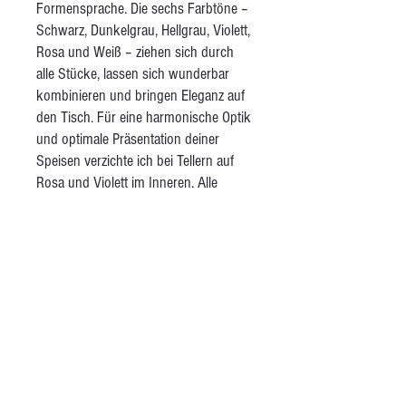
Formensprache. Die sechs Farbtöne –
Schwarz, Dunkelgrau, Hellgrau, Violett,
Rosa und Weiß – ziehen sich durch
alle Stücke, lassen sich wunderbar
kombinieren und bringen Eleganz auf
den Tisch. Für eine harmonische Optik
und optimale Präsentation deiner
Speisen verzichte ich bei Tellern auf
Rosa und Violett im Inneren. Alle
Tassen sind innen weiß gehalten,
damit du auf einen Blick siehst, was du
trinkst. Das Set umfasst große und
kleine Teller, Schalen, Teetassen,
Kaffeetassen mit Untertellern,
Espressotassen mit Untertellern und
große, verzierte Schalen. Alle Stücke
sind glänzend transparent glasiert – für
eine glatte, alltagstaugliche Oberfläche.