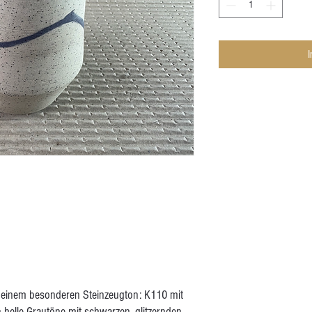
it einem besonderen Steinzeugton: K110 mit
n helle Grautöne mit schwarzen, glitzernden