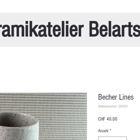
amikatelier Belart
Becher Lines
Artikelnummer: 00202
Preis
CHF 40.00
Anzahl
*