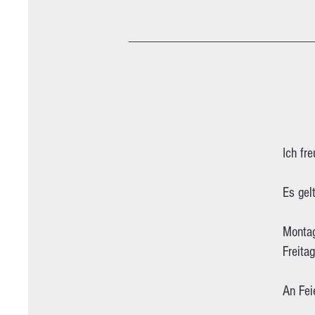
Ich fr
Es gel
Monta
Freit
An Fei